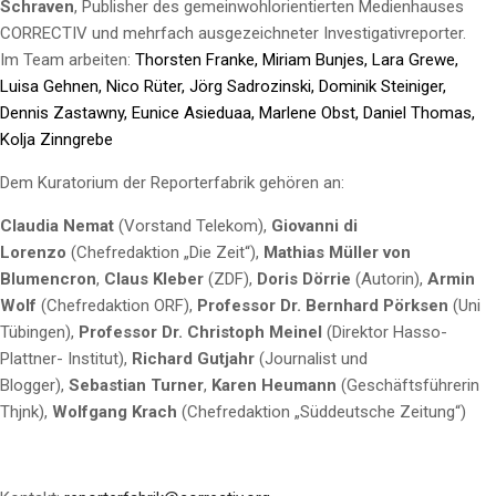
Schraven
, Publisher des gemeinwohlorientierten Medienhauses
CORRECTIV und mehrfach ausgezeichneter Investigativreporter.
Im Team arbeiten:
Thorsten Franke, Miriam Bunjes, Lara Grewe,
Luisa Gehnen, Nico Rüter, Jörg Sadrozinski, Dominik Steiniger,
Dennis Zastawny, Eunice Asieduaa, Marlene Obst, Daniel Thomas,
Kolja Zinngrebe
Dem Kuratorium der Reporterfabrik gehören an:
Claudia Nemat
(Vorstand Telekom),
Giovanni di
Lorenzo
(Chefredaktion „Die Zeit“),
Mathias Müller von
Blumencron
,
Claus Kleber
(ZDF),
Doris Dörrie
(Autorin),
Armin
Wolf
(Chefredaktion ORF),
Professor Dr. Bernhard Pörksen
(Uni
Tübingen),
Professor
Dr. Christoph Meinel
(Direktor Hasso-
Plattner- Institut),
Richard Gutjahr
(Journalist und
Blogger),
Sebastian Turner
,
Karen Heumann
(Geschäftsführerin
Thjnk),
Wolfgang Krach
(Chefredaktion „Süddeutsche Zeitung“)